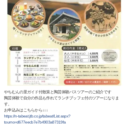
やちむんの里ガイド付散策と陶芸体験バスツアーのご紹介です
陶芸体験で自分の作品も作れてランチブッフェ付のツアーになりま
す。
お申込みはこちらから↓↓↓
https://n-tabeat.jtb.co.jp/tabeat/List.aspx?
tourno=d677eecb7e7b4903a87319fa