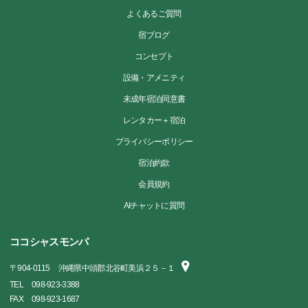
よくあるご質問
宿ブログ
コンセプト
設備・アメニティ
未成年宿泊同意書
レンタカー＋宿泊
プライバシーポリシー
宿泊約款
会員規約
AIチャットに質問
ココシャスモンパ
〒
904-0115
沖縄県中頭郡北谷町美浜２５－１
TEL
098-923-3388
FAX
098-923-1687