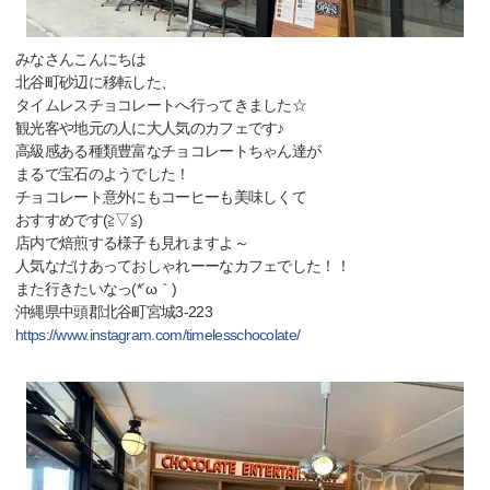
みなさんこんにちは
北谷町砂辺に移転した、
タイムレスチョコレートへ行ってきました☆
観光客や地元の人に大人気のカフェです♪
高級感ある種類豊富なチョコレートちゃん達が
まるで宝石のようでした！
チョコレート意外にもコーヒーも美味しくて
おすすめです(≧▽≦)
店内で焙煎する様子も見れますよ～
人気なだけあっておしゃれーーなカフェでした！！
また行きたいなっ(*´ω｀)
沖縄県中頭郡北谷町宮城3-223
https://www.instagram.com/timelesschocolate/